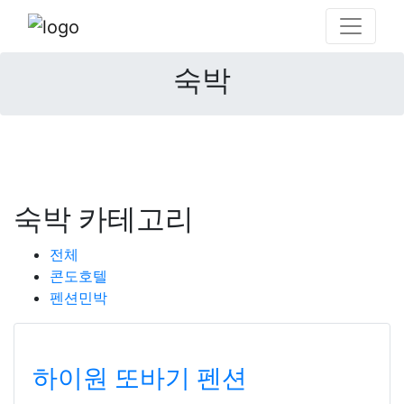
숙박
숙박 카테고리
전체
콘도호텔
펜션민박
하이원 또바기 펜션